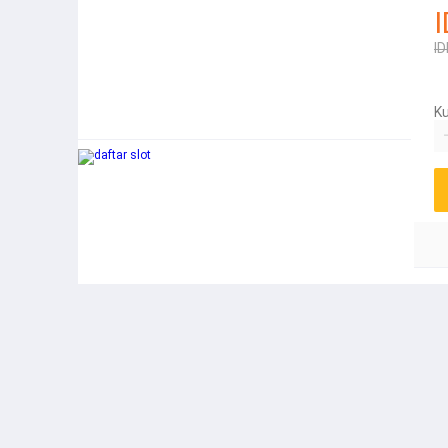
I
ID
Ku