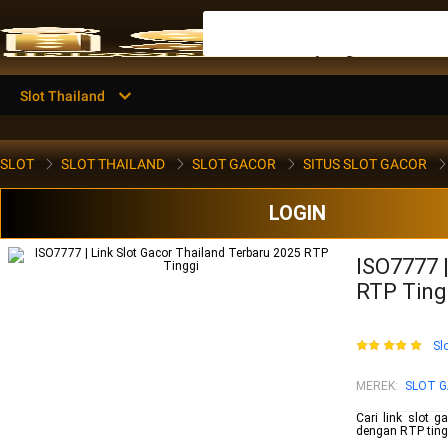
Slot Thailand
SLOT
SLOT THAILAND
SLOT GACOR
SITUS SLOT GACOR
LOGIN
ISO7777 |
RTP Ting
Sl
MEREK
:
SLOT G
Cari link slot 
dengan RTP tingg