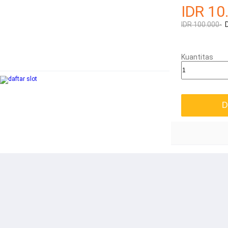
IDR 10
IDR 100.000-
Kuantitas
D